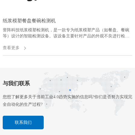
纸浆模塑餐盘餐碗检测机
誉阵科技纸浆模塑检测机，是一款专为纸浆模塑产品（‌如餐盘、‌餐碗
等）‌设计的智能检测设备。‌该设备主要针对产品的外观不良进行检
测，‌‌可兼容多种规格产品，‌检测范围广泛，‌包括毛边、变形、‌透光、
查看更多
压伤、‌异色、破损、黑点、脏污、蚊虫等‌。‌其高检测速度可达18000
个/小时，‌大大提高了生产效率。‌设备采用多套工业相机组合，‌对产品
可
进行多方位检测，‌确保检测的准确性和全面性。‌同时，‌软件算法成熟
稳定，‌可根据客户需求灵活更改，‌实现智能化检测。‌誉阵科技作为包
装行业视觉检测智能化领域的先行者，‌拥有15年的机器视觉行业经
验，‌致力于为客户提供全面的包装生产后段视觉检测解决方案，‌优化
与我们联系
生产工艺，‌降低人力成本，‌提高产品品质‌。
您想了解更多关于当前工业4.0趋势实施的信息吗?你们是否努力实现完
全自动化的生产过程?
联系我们