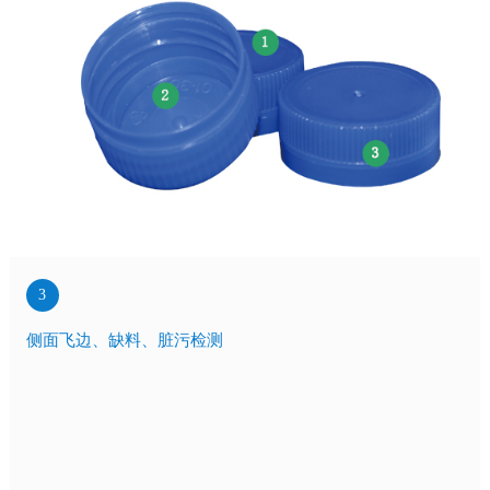
3
侧面飞边、缺料、脏污检测