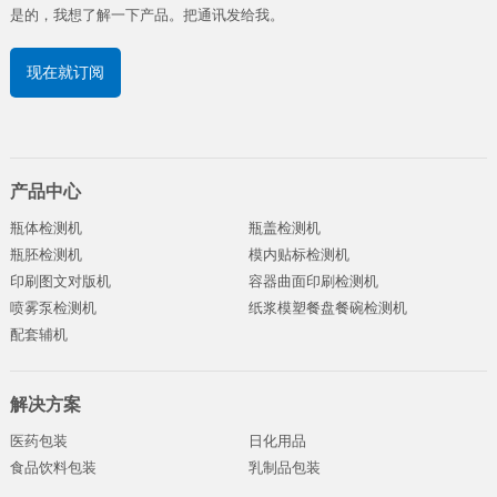
是的，我想了解一下产品。把通讯发给我。
现在就订阅
产品中心
瓶体检测机
瓶盖检测机
瓶胚检测机
模内贴标检测机
印刷图文对版机
容器曲面印刷检测机
喷雾泵检测机
纸浆模塑餐盘餐碗检测机
配套辅机
解决方案
医药包装
日化用品
食品饮料包装
乳制品包装