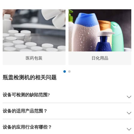
医药包装
日化用品
瓶盖检测机的相关问题
设备可检测的缺陷范围?
设备的适用产品范围？
设备的应用行业有哪些？