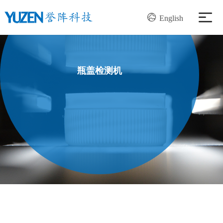
English
产品中心
瓶盖检测机
解决方案
服务支持
新闻资讯
关于我们
加入我们