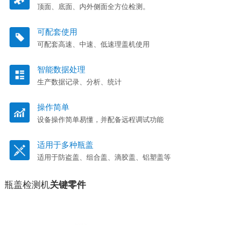
顶面、底面、内外侧面全方位检测。
可配套使用
可配套高速、中速、低速理盖机使用
智能数据处理
生产数据记录、分析、统计
操作简单
设备操作简单易懂，并配备远程调试功能
适用于多种瓶盖
适用于防盗盖、组合盖、滴胶盖、铝塑盖等
瓶盖检测机
关键零件